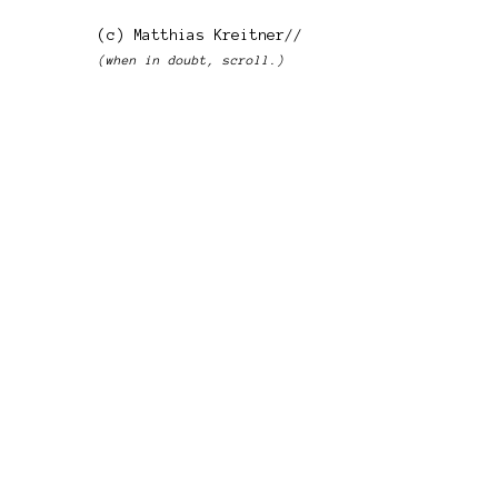
(c) Matthias Kreitner//
(when in doubt, scroll.)