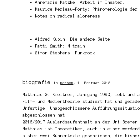
Annemarie Matzke: Arbeit im Theater.
Maurice Merleau-Ponty: Phänomenologie der 
Notes on radical aloneness
Alfred Kubin: Die andere Seite.
Patti Smith: M train.
Simon Stephens: Punkrock.
biografie
in
person
,
1. Februar 2018
Matthias G. Kreitner, Jahrgang 1992, lebt und a
Film- und Medientheorie studiert hat und gerade
Unfertige. Unabgeschlossene Aufführungssituatio
abgeschlossen hat.
2016/2017 Auslandsaufenthalt an der Uni Bremen 
Matthias ist Theoretiker, auch in einer werdend
bisher zwei Bühnentexte geschrieben, die bisher