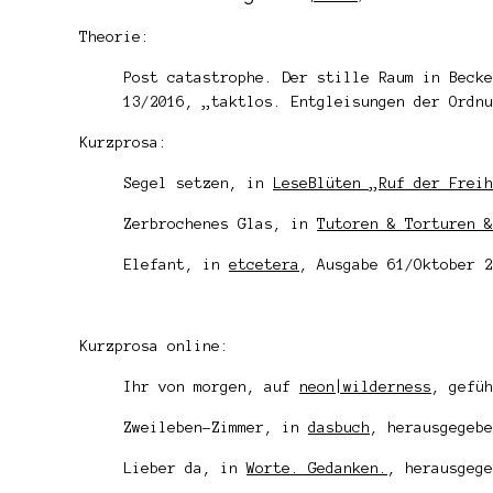
Theorie:
Post catastrophe. Der stille Raum in Beck
13/2016, „taktlos. Entgleisungen der Ordnu
Kurzprosa:
Segel setzen, in
LeseBlüten „Ruf der Freih
Zerbrochenes Glas, in
Tutoren & Torturen &
Elefant, in
etcetera
, Ausgabe 61/Oktober 2
Kurzprosa online:
Ihr von morgen, auf
neon|wilderness
, gefüh
Zweileben-Zimmer, in
dasbuch
, herausgegebe
Lieber da, in
Worte. Gedanken.
, herausgeg