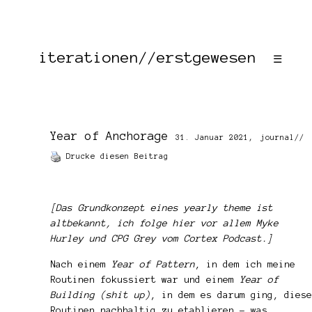
iterationen//erstgewesen
☰
Year of Anchorage
31. Januar 2021,
journal
//
Drucke diesen Beitrag
[Das Grundkonzept eines yearly theme ist
altbekannt, ich folge hier vor allem Myke
Hurley und CPG Grey vom
Cortex Podcast
.]
Nach einem
Year of Pattern
, in dem ich meine
Routinen fokussiert war und einem
Year of
Building (shit up)
, in dem es darum ging, diese
Routinen nachhaltig zu etablieren – was